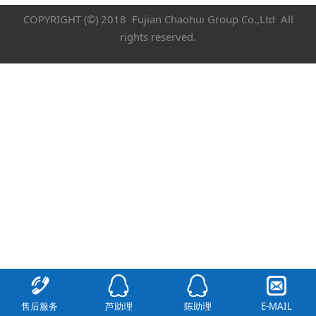
COPYRIGHT (©) 2018 Fujian Chaohui Group Co.,Ltd All
rights reserved.
售后服务
芦助理
陈助理
E-MAIL