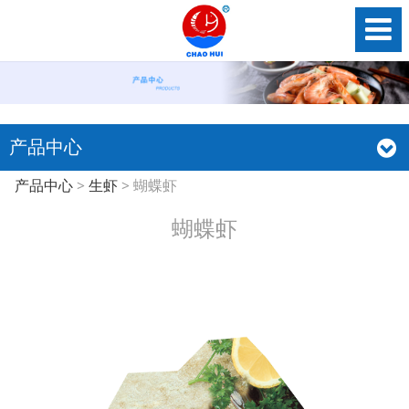
产品中心
蝴蝶虾
产品中心
>
生虾
>
蝴蝶虾
蝴蝶虾